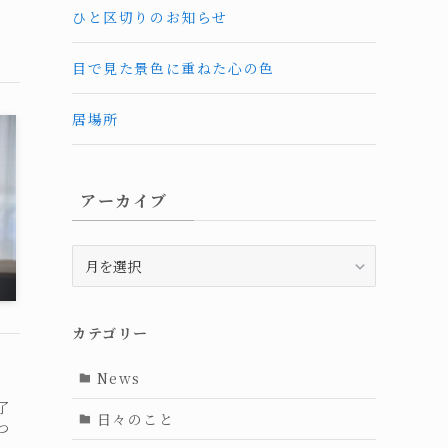
ひと区切りのお知らせ
目で見た景色に重ねた心の色
居場所
アーカイブ
ア
ー
カ
イ
カテゴリー
ブ
News
了
日々のこと
つ