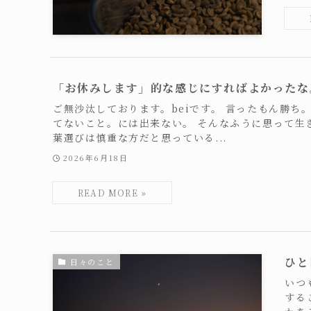
「お休みします」的な感じにすればよかったな
ご無沙汰しております。beiです。 言ったもん勝ち
てないこと。には出来ない。 そんなふうに思って生
葉選びは慎重な方だと思っている...
2026年6月18日
ひと
日々のこと
いつ
する