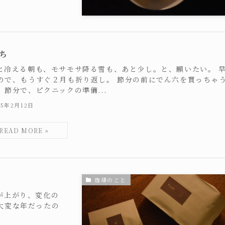
ち
と冷える朝も、モサモサ降る雪も、あと少し。と、願いたい。 
ので、もうすぐ２月も折り返し。 節分の前にでん六を買っちゃ
、節分で、ピクニックの準備...
25年2月12日
珈琲のこと
が上がり、変化の
大変な年だったの