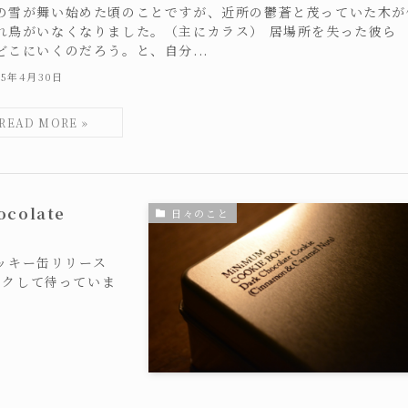
の雪が舞い始めた頃のことですが、近所の鬱蒼と茂っていた木が
れ鳥がいなくなりました。（主にカラス） 居場所を失った彼ら
どこにいくのだろう。と、自分...
25年4月30日
colate
日々のこと
クッキー缶リリース
ワクして待っていま