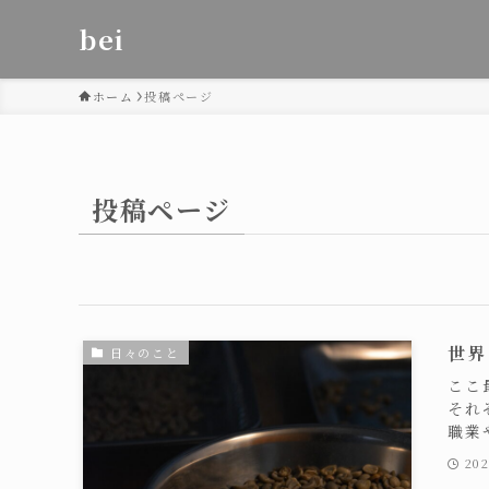
bei
ホーム
投稿ページ
投稿ページ
世界
日々のこと
ここ
それ
職業
20