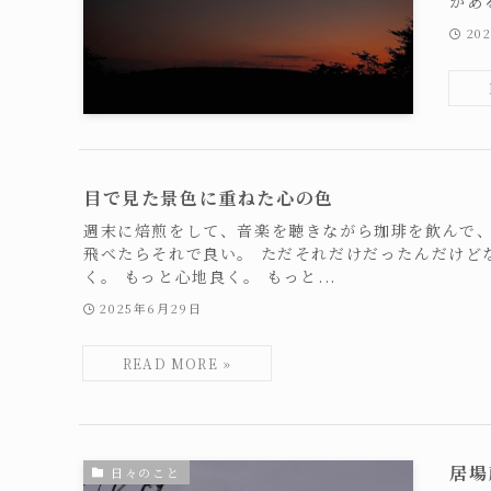
かあ
20
目で見た景色に重ねた心の色
週末に焙煎をして、音楽を聴きながら珈琲を飲んで
飛べたらそれで良い。 ただそれだけだったんだけど
く。 もっと心地良く。 もっと...
2025年6月29日
居場
日々のこと