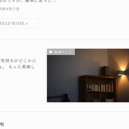
るのですが、簡単に言うと...
25年8月17日
珈琲のこと
、気持ちがどこかに
な。 もっと美味し
所