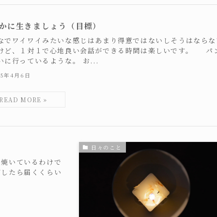
かに生きましょう（目標）
なでワイワイみたいな感じはあまり得意ではないしそうはならな
けど、１対１で心地良い会話ができる時間は楽しいです。 パ
いに行っているような。 お...
25年4月6日
日々のこと
を焼いているわけで
びしたら届くくらい